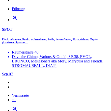
Führung
zoom_in
SPOT
Fleck, erkennen, Punkt, wahrnehmen, Stelle, herausfinden, Platz, sichten, Tupfer,
platzieren, Spritzer,…
Raumerstraße 40
Dave the Chimp, Various & Gould, SP-38, EVOL,
BRONCO, Mesiasoners aka Mesy, Marycula and Friends,
STROMAUSFALL, D[A]P
Sep
07
Vernissage
+1
zoom_in