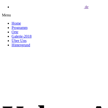
de
Menu
Home
Programm
Orte
Galerie-2018
Über Uns
Hintergrund