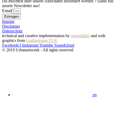
Du möchtest über unsere Aktivitäten informiert werden ? Dann füll
unsere Newsletter aus!
Email
Eintragen
Imprint
Disclaimer
Datenschutz
technical and creative implementation by
nixundalles
and with
graphics from
Grafikdesign FUK
Facebook-f
Instagram
Youtube
Soundcloud
© 2019 Urbanartweek - All rights reserved
en