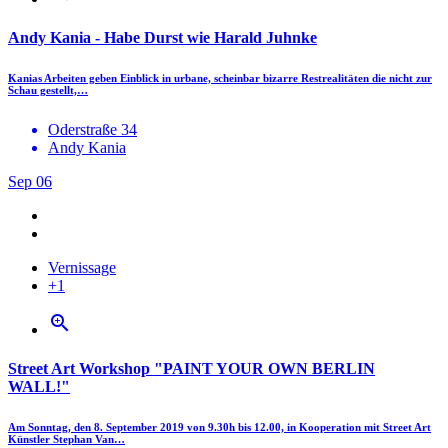
Andy Kania - Habe Durst wie Harald Juhnke
Kanias Arbeiten geben Einblick in urbane, scheinbar bizarre Restrealitäten die nicht zur
Schau gestellt,…
Oderstraße 34
Andy Kania
Sep
06
Vernissage
+1
zoom_in
Street Art Workshop "PAINT YOUR OWN BERLIN
WALL!"
Am Sonntag, den 8. September 2019 von 9.30h bis 12.00, in Kooperation mit Street Art
Künstler Stephan Van…